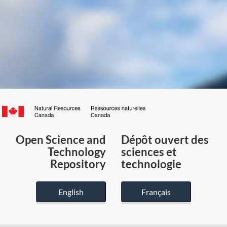
Canada.ca
/
Gouvernement
Open Science and
Dépôt ouvert des
du
Technology
sciences et
Canada
Repository
technologie
English
Français