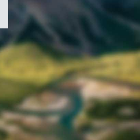
/
Symbole
du
gouvernement
du
Canada