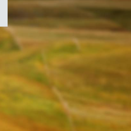
/
Symbole
du
gouvernement
du
Canada