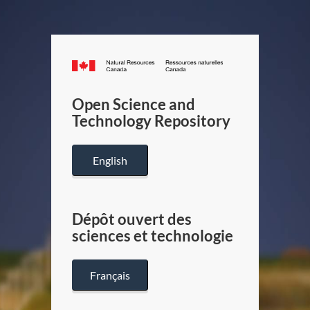
Canada.ca
/
Gouverneme
Open Science and
du
Technology Repository
Canada
English
Dépôt ouvert des
sciences et technologie
Français