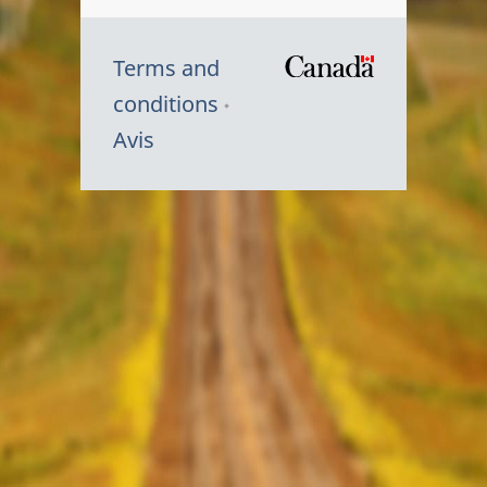
Terms and
/
conditions
Symbole
Avis
du
gouvernem
du
Canada