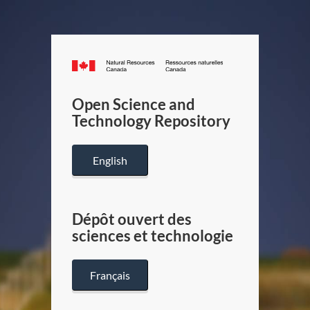
Canada.ca
/
Gouverneme
Open Science and
du
Technology Repository
Canada
English
Dépôt ouvert des
sciences et technologie
Français