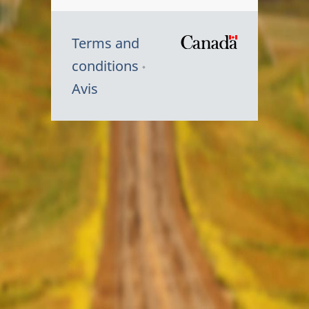
Terms and
/
conditions
Symbole
Avis
du
gouvernem
du
Canada