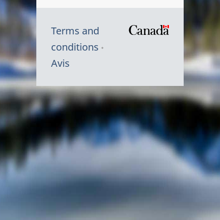
Terms and
/
conditions
Symbole
Avis
du
gouvernem
du
Canada