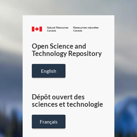
Canada.ca
/
Gouverneme
Open Science and
du
Technology Repository
Canada
English
Dépôt ouvert des
sciences et technologie
Français