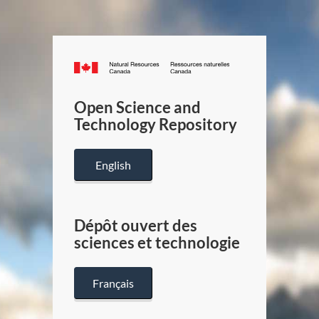
Canada.ca
/
Gouverneme
Open Science and
du
Technology Repository
Canada
English
Dépôt ouvert des
sciences et technologie
Français