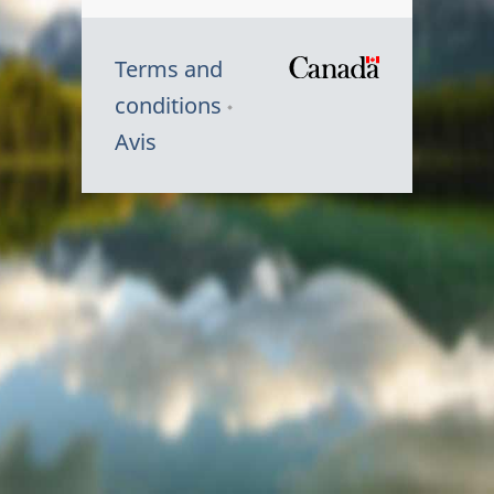
Terms and
/
conditions
Symbole
Avis
du
gouvernem
du
Canada