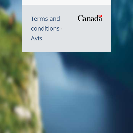
Terms and
/
conditions
Symbole
Avis
du
gouvernem
du
Canada