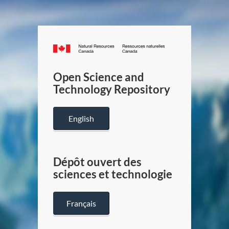
Canada.ca
/
Gouverneme
Open Science and
du
Technology Repository
Canada
English
Dépôt ouvert des
sciences et technologie
Français