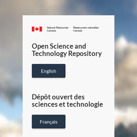
Canada.ca
/
Gouverneme
Open Science and
du
Technology Repository
Canada
English
Dépôt ouvert des
sciences et technologie
Français