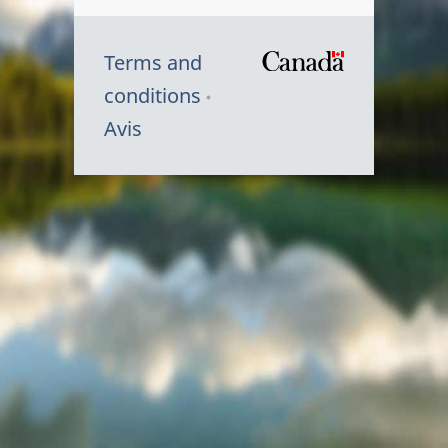
Terms and
/
conditions
Symbole
Avis
du
gouvernem
du
Canada