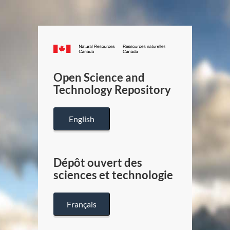
Canada.ca
/
Gouverneme
Open Science and
du
Technology Repository
Canada
English
Dépôt ouvert des
sciences et technologie
Français