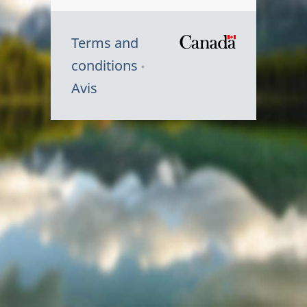
Terms and
/
conditions
Symbole
Avis
du
gouvernem
du
Canada