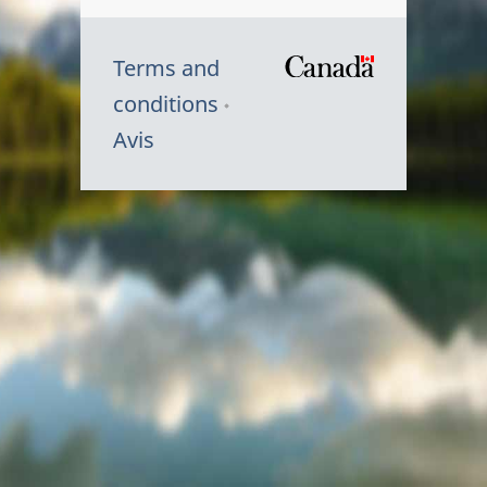
Terms and
/
conditions
Symbole
Avis
du
gouvernem
du
Canada