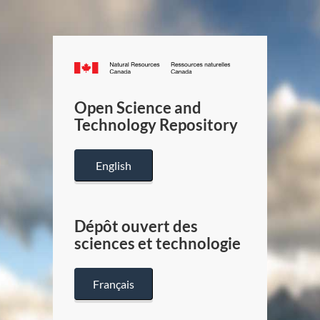
Canada.ca
/
Gouverneme
Open Science and
du
Technology Repository
Canada
English
Dépôt ouvert des
sciences et technologie
Français