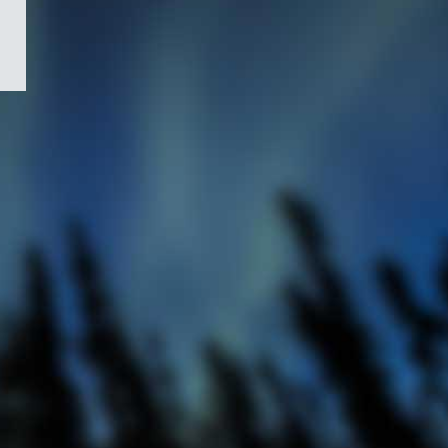
/
Symbole
du
gouvernement
du
Canada