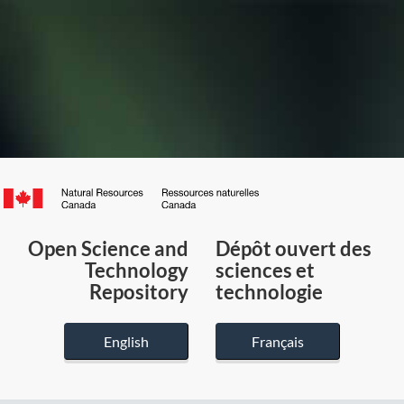
Canada.ca
/
Gouvernement
Open Science and
Dépôt ouvert des
du
Technology
sciences et
Canada
Repository
technologie
English
Français