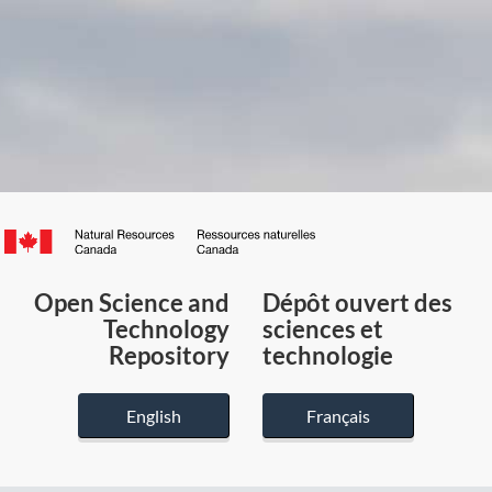
Canada.ca
/
Gouvernement
Open Science and
Dépôt ouvert des
du
Technology
sciences et
Canada
Repository
technologie
English
Français