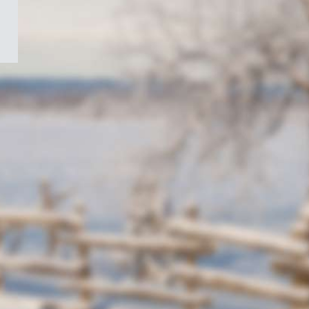
/
Symbole
du
gouvernement
du
Canada