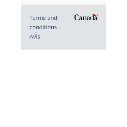
Terms and
/
conditions
Symbole
Avis
du
gouvernem
du
Canada