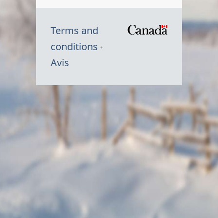
Terms and
/
conditions
Symbole
Avis
du
gouvernem
du
Canada