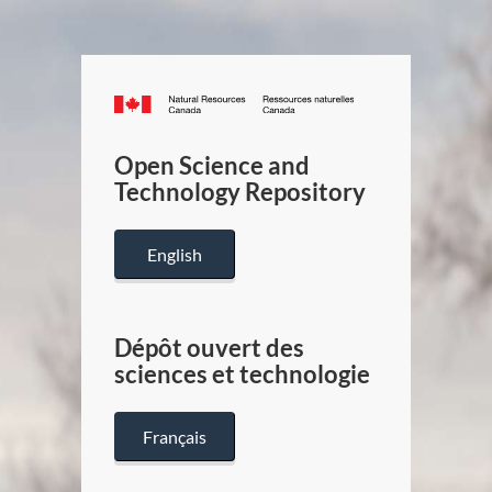
Canada.ca
/
Gouverneme
Open Science and
du
Technology Repository
Canada
English
Dépôt ouvert des
sciences et technologie
Français