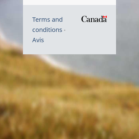
Terms and
/
conditions
Symbole
Avis
du
gouvernem
du
Canada