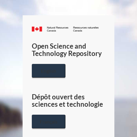
Canada.ca
/
Gouverneme
Open Science and
du
Technology Repository
Canada
English
Dépôt ouvert des
sciences et technologie
Français