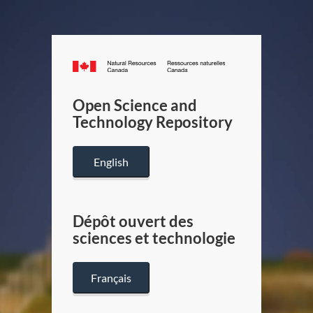
Canada.ca
/
Gouverneme
Open Science and
du
Technology Repository
Canada
English
Dépôt ouvert des
sciences et technologie
Français