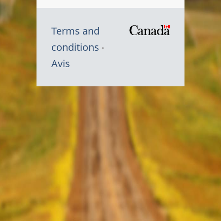
Terms and
/
conditions
Symbole
Avis
du
gouvernem
du
Canada