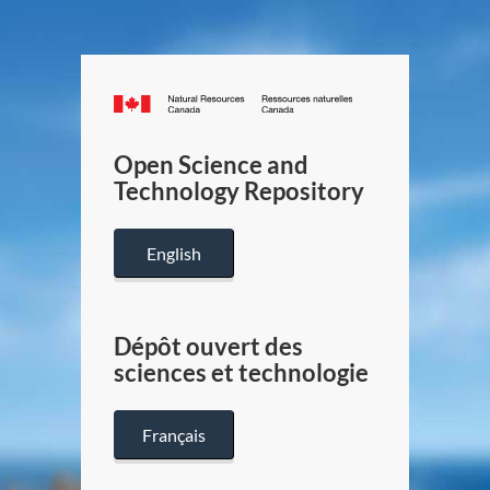
Canada.ca
/
Gouverneme
Open Science and
du
Technology Repository
Canada
English
Dépôt ouvert des
sciences et technologie
Français