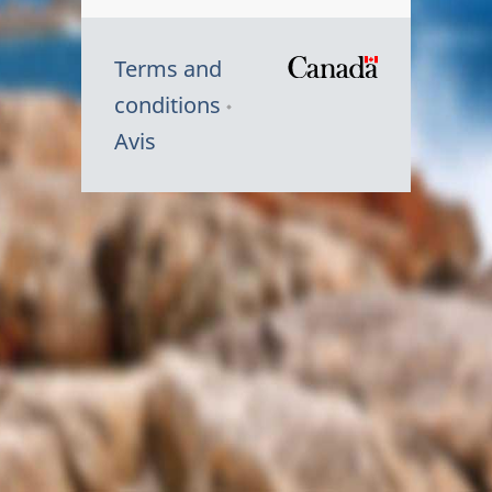
Terms and
/
conditions
Symbole
Avis
du
gouvernem
du
Canada