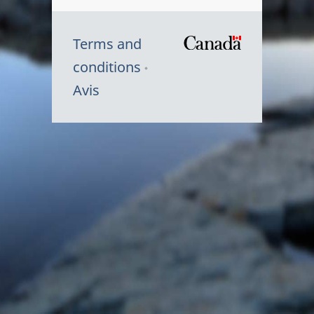
Terms and
/
conditions
Symbole
Avis
du
gouvernem
du
Canada