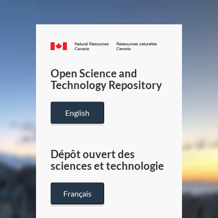
Canada.ca
/
Gouverneme
Open Science and
du
Technology Repository
Canada
English
Dépôt ouvert des
sciences et technologie
Français