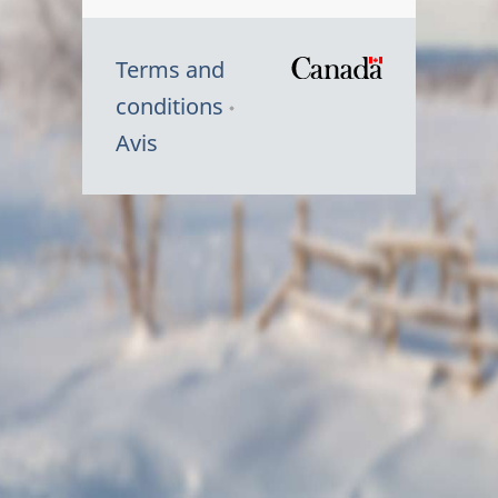
Terms and
/
conditions
Symbole
Avis
du
gouvernem
du
Canada