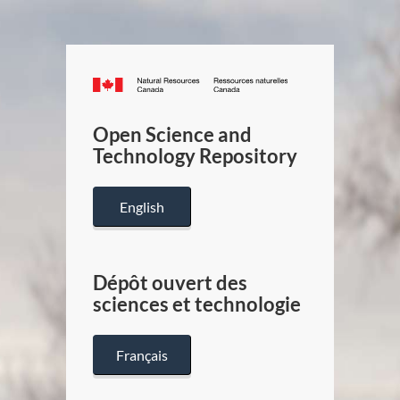
Canada.ca
/
Gouverneme
Open Science and
du
Technology Repository
Canada
English
Dépôt ouvert des
sciences et technologie
Français