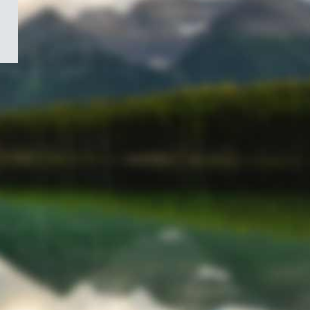
/
Symbole
du
gouvernement
du
Canada