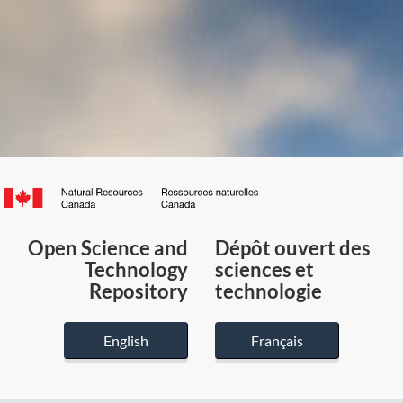
Canada.ca
/
Gouvernement
Open Science and
Dépôt ouvert des
du
Technology
sciences et
Canada
Repository
technologie
English
Français