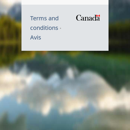
Terms and
/
conditions
Symbole
Avis
du
gouvernem
du
Canada