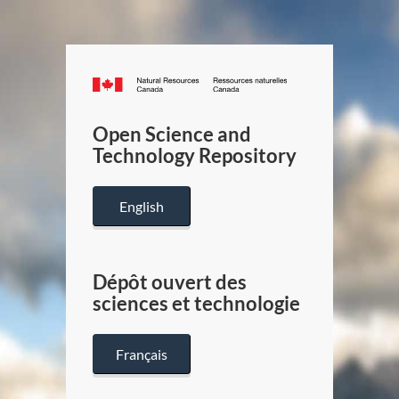
Canada.ca
/
Gouverneme
Open Science and
du
Technology Repository
Canada
English
Dépôt ouvert des
sciences et technologie
Français