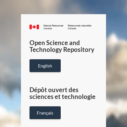
Canada.ca
/
Gouverneme
Open Science and
du
Technology Repository
Canada
English
Dépôt ouvert des
sciences et technologie
Français