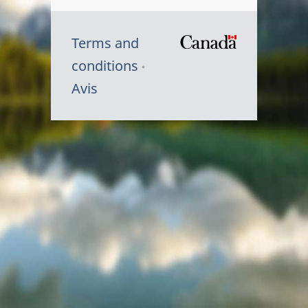
Terms and
/
conditions
Symbole
Avis
du
gouvernem
du
Canada