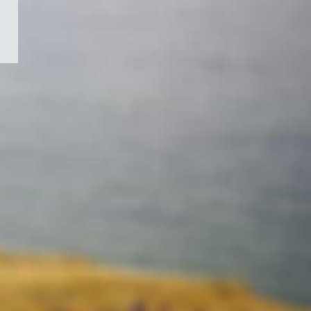
/
Symbole
du
gouvernement
du
Canada