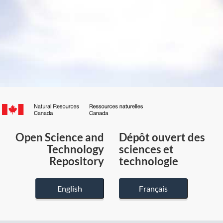
Canada.ca
/
Gouvernement
Open Science and
Dépôt ouvert des
du
Technology
sciences et
Canada
Repository
technologie
English
Français