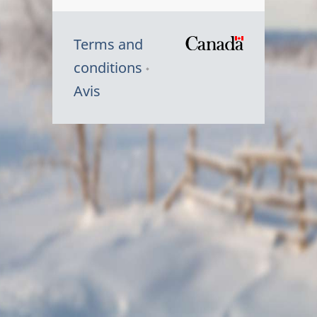
Terms and
/
conditions
Symbole
Avis
du
gouvernem
du
Canada