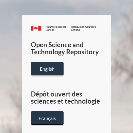
Canada.ca
/
Gouverneme
Open Science and
du
Technology Repository
Canada
English
Dépôt ouvert des
sciences et technologie
Français