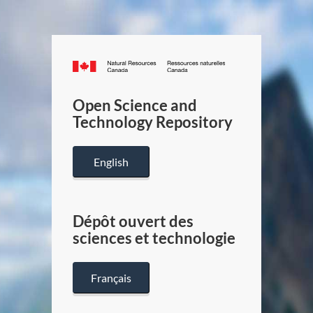
Canada.ca
/
Gouverneme
Open Science and
du
Technology Repository
Canada
English
Dépôt ouvert des
sciences et technologie
Français