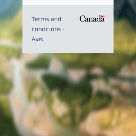
Terms and
/
conditions
Symbole
Avis
du
gouvernem
du
Canada