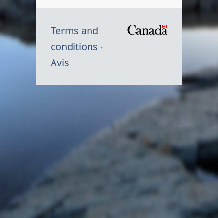
Terms and
/
conditions
Symbole
Avis
du
gouvernem
du
Canada