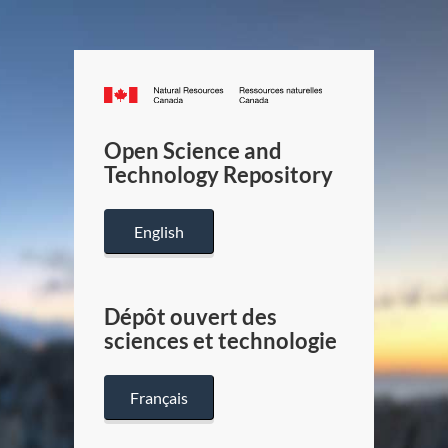
Canada.ca
/
Gouverneme
Open Science and
du
Technology Repository
Canada
English
Dépôt ouvert des
sciences et technologie
Français