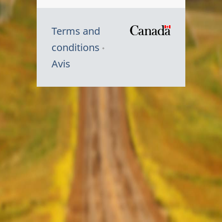
Terms and
/
conditions
Symbole
Avis
du
gouvernem
du
Canada