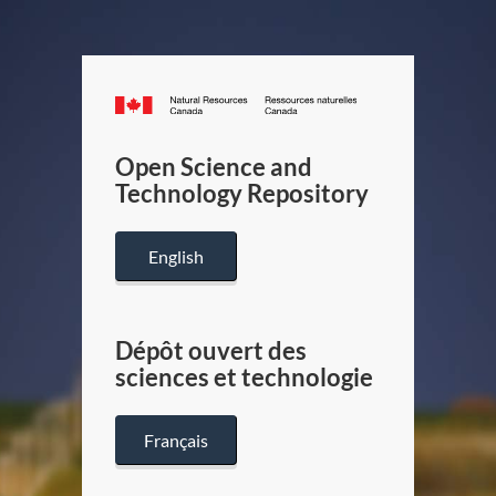
Canada.ca
/
Gouverneme
Open Science and
du
Technology Repository
Canada
English
Dépôt ouvert des
sciences et technologie
Français