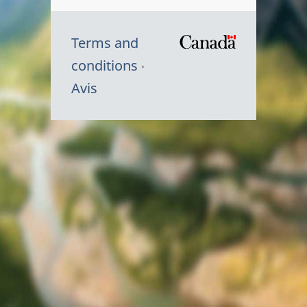
Terms and
/
conditions
Symbole
Avis
du
gouvernem
du
Canada