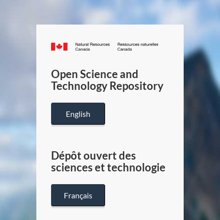
Canada.ca
/
Gouverneme
Open Science and
du
Technology Repository
Canada
English
Dépôt ouvert des
sciences et technologie
Français