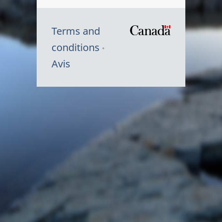
Terms and
/
conditions
Symbole
Avis
du
gouvernem
du
Canada