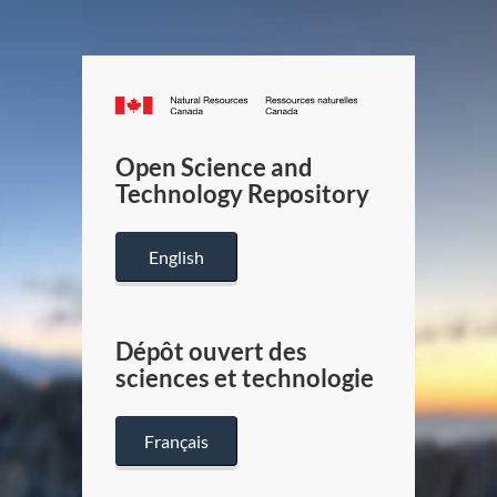
Canada.ca
/
Gouverneme
Open Science and
du
Technology Repository
Canada
English
Dépôt ouvert des
sciences et technologie
Français