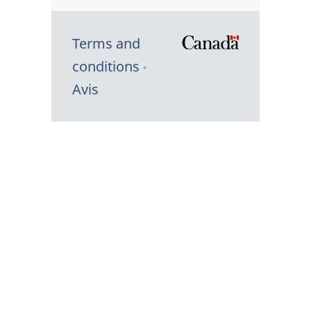
Terms and
/
conditions
Symbole
Avis
du
gouvernem
du
Canada