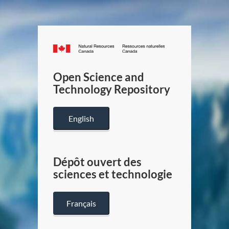
Canada.ca
/
Gouverneme
Open Science and
du
Technology Repository
Canada
English
Dépôt ouvert des
sciences et technologie
Français