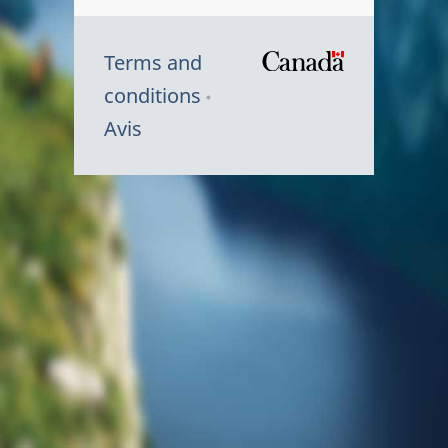
Terms and
/
conditions
Symbole
Avis
du
gouvernem
du
Canada