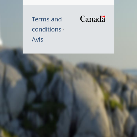
Terms and
/
conditions
Symbole
Avis
du
gouvernem
du
Canada