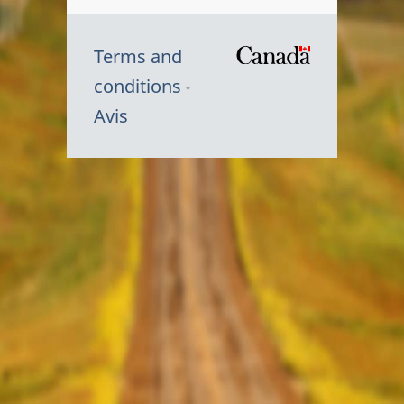
Terms and
/
conditions
Symbole
Avis
du
gouvernem
du
Canada