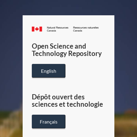
Canada.ca
/
Gouverneme
Open Science and
du
Technology Repository
Canada
English
Dépôt ouvert des
sciences et technologie
Français