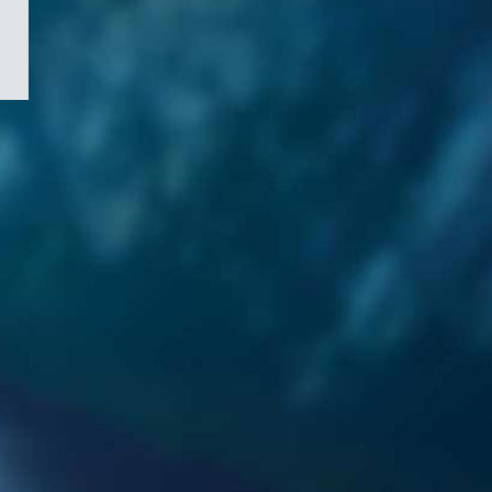
/
Symbole
du
gouvernement
du
Canada