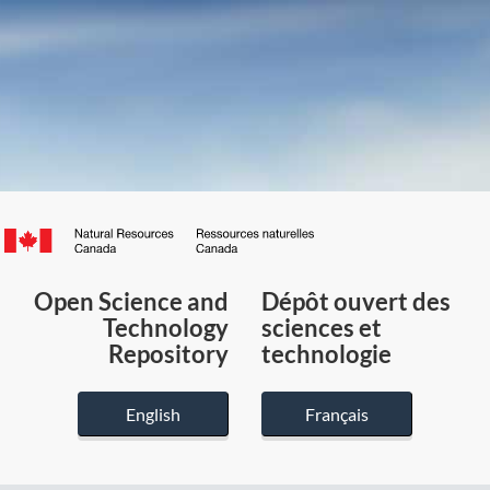
Canada.ca
/
Gouvernement
Open Science and
Dépôt ouvert des
du
Technology
sciences et
Canada
Repository
technologie
English
Français