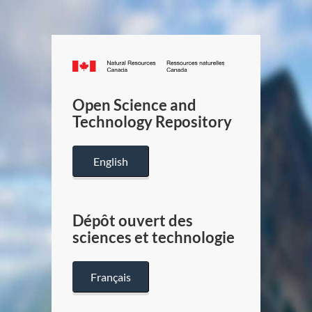
Canada.ca
/
Gouverneme
Open Science and
du
Technology Repository
Canada
English
Dépôt ouvert des
sciences et technologie
Français