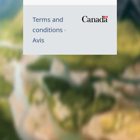
Terms and
/
conditions
Symbole
Avis
du
gouvernem
du
Canada