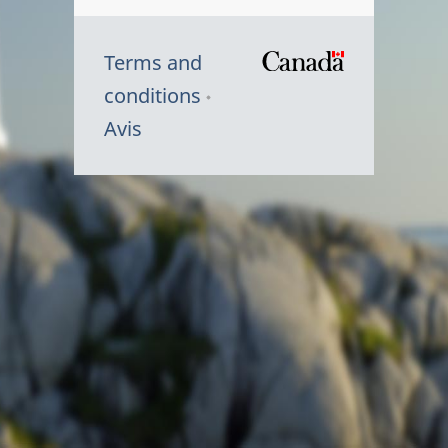
Terms and
/
conditions
Symbole
Avis
du
gouvernem
du
Canada