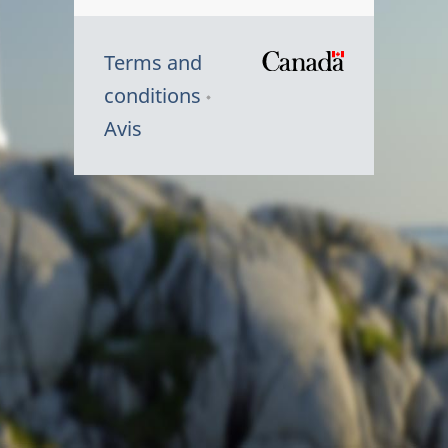
Terms and
/
conditions
Symbole
Avis
du
gouvernem
du
Canada