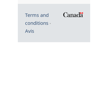
Terms and
/
conditions
Symbole
Avis
du
gouvernem
du
Canada