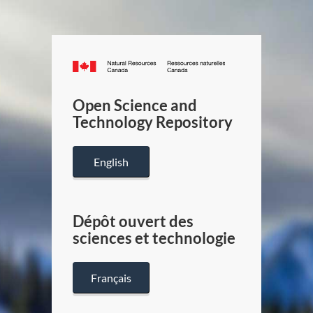
Canada.ca
/
Gouverneme
Open Science and
du
Technology Repository
Canada
English
Dépôt ouvert des
sciences et technologie
Français