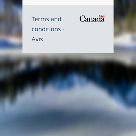
Terms and
/
conditions
Symbole
Avis
du
gouvernem
du
Canada