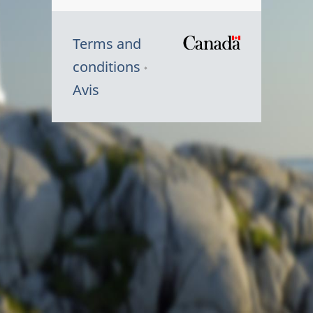
Terms and
/
conditions
Symbole
Avis
du
gouvernem
du
Canada