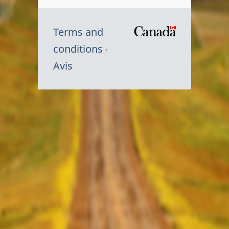
Terms and
/
conditions
Symbole
Avis
du
gouvernem
du
Canada