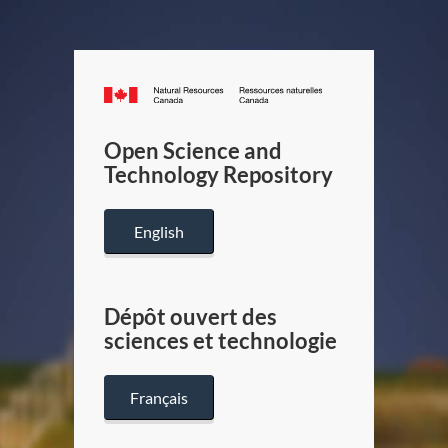
Canada.ca
/
Gouverneme
Open Science and
du
Technology Repository
Canada
English
Dépôt ouvert des
sciences et technologie
Français