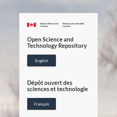
Canada.ca
/
Gouverneme
Open Science and
du
Technology Repository
Canada
English
Dépôt ouvert des
sciences et technologie
Français