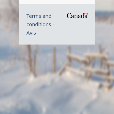
Terms and
/
conditions
Symbole
Avis
du
gouvernem
du
Canada