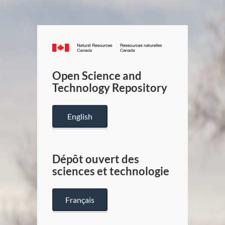
Canada.ca
/
Gouverneme
Open Science and
du
Technology Repository
Canada
English
Dépôt ouvert des
sciences et technologie
Français