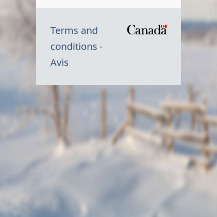
Terms and
/
conditions
Symbole
Avis
du
gouvernem
du
Canada