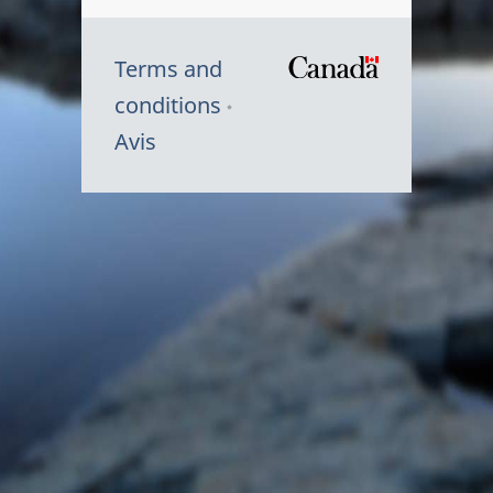
Terms and
/
conditions
Symbole
Avis
du
gouvernem
du
Canada