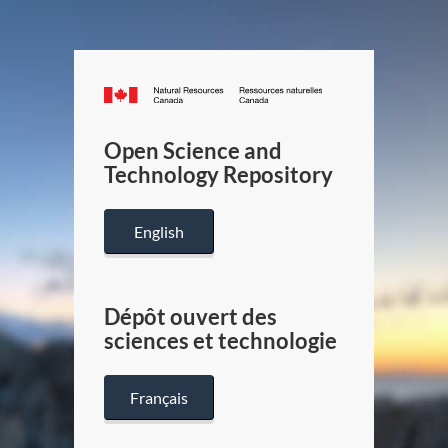
Canada.ca
/
Gouverneme
Open Science and
du
Technology Repository
Canada
English
Dépôt ouvert des
sciences et technologie
Français