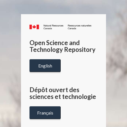
Canada.ca
/
Gouverneme
Open Science and
du
Technology Repository
Canada
English
Dépôt ouvert des
sciences et technologie
Français