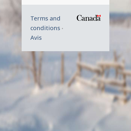
Terms and
/
conditions
Symbole
Avis
du
gouverne
du
Canada