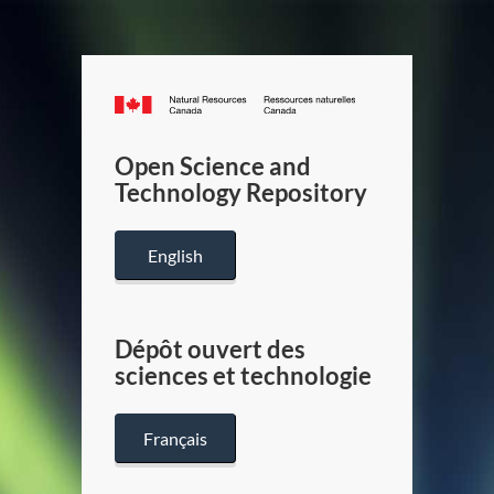
Canada.ca
/
Gouverneme
Open Science and
du
Technology Repository
Canada
English
Dépôt ouvert des
sciences et technologie
Français