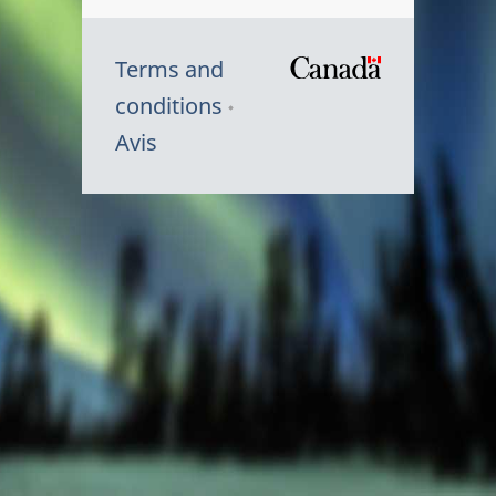
Terms and
/
conditions
Symbole
Avis
du
gouvernem
du
Canada