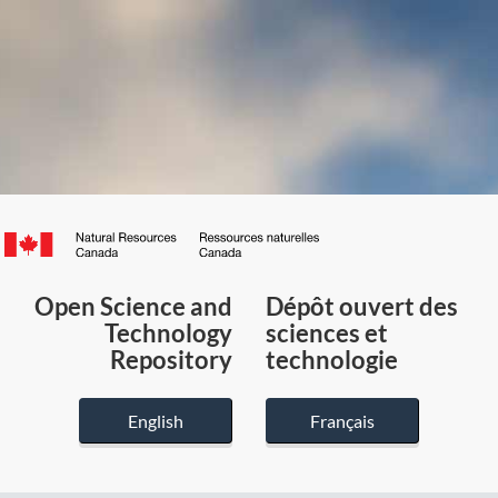
Canada.ca
/
Gouvernement
Open Science and
Dépôt ouvert des
du
Technology
sciences et
Canada
Repository
technologie
English
Français