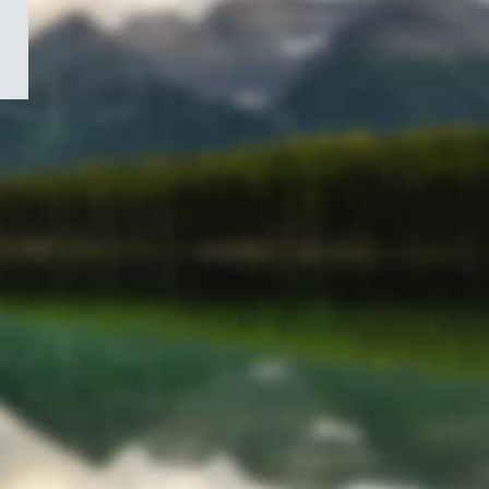
/
Symbole
du
gouvernement
du
Canada