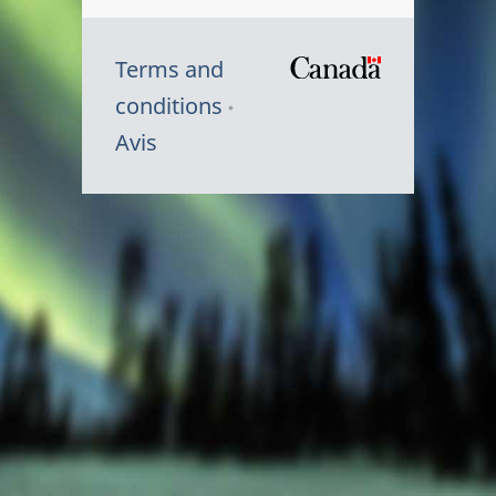
Terms and
/
conditions
Symbole
Avis
du
gouvernem
du
Canada