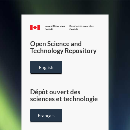
Canada.ca
/
Gouverneme
Open Science and
du
Technology Repository
Canada
English
Dépôt ouvert des
sciences et technologie
Français