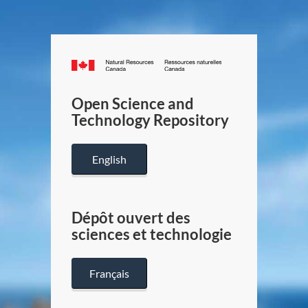
Canada.ca
/
Gouverneme
Open Science and
du
Technology Repository
Canada
English
Dépôt ouvert des
sciences et technologie
Français