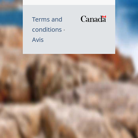
Terms and
/
conditions
Symbole
Avis
du
gouvernem
du
Canada