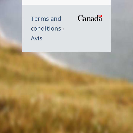
Terms and
/
conditions
Symbole
Avis
du
gouverne
du
Canada