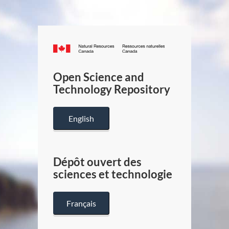
Canada.ca
/
Gouverneme
Open Science and
du
Technology Repository
Canada
English
Dépôt ouvert des
sciences et technologie
Français